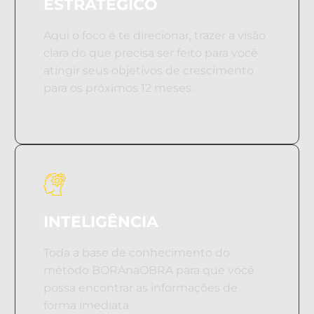
ESTRATÉGICO
Aqui o foco é te direcionar, trazer a visão
clara do que precisa ser feito para você
atingir seus objetivos de crescimento
para os próximos 12 meses.
INTELIGÊNCIA
Toda a base de conhecimento do
método BORAnaOBRA para que você
possa encontrar as informações de
forma imediata.