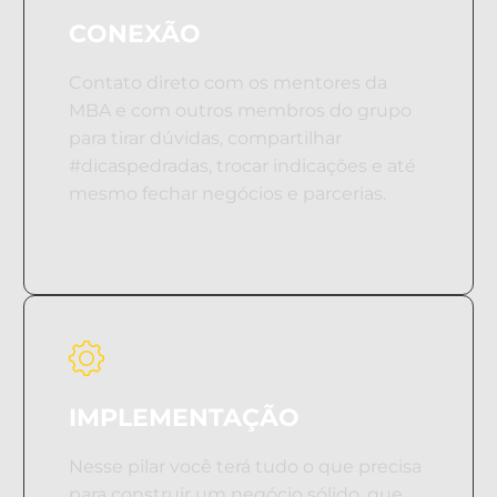
CONEXÃO
Contato direto com os mentores da
MBA e com outros membros do grupo
para tirar dúvidas, compartilhar
#dicaspedradas, trocar indicações e até
mesmo fechar negócios e parcerias.
IMPLEMENTAÇÃO
Nesse pilar você terá tudo o que precisa
para construir um negócio sólido, que