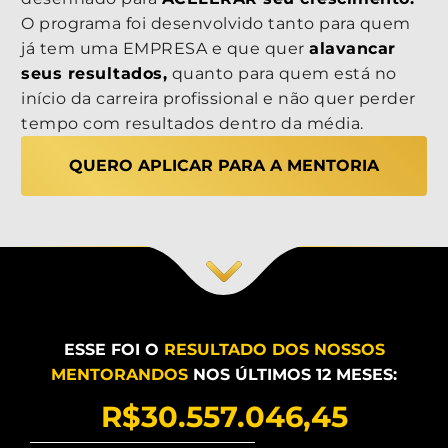
O programa foi desenvolvido tanto para quem
já tem uma EMPRESA e que quer
alavancar
seus resultados,
quanto para quem está no
início da carreira profissional e não quer perder
tempo com resultados dentro da média.
QUERO APLICAR PARA A MENTORIA
ESSE FOI O
RESULTADO DOS NOSSOS
MENTORANDOS
NOS ÚLTIMOS 12 MESES:
R$30.557.046,45